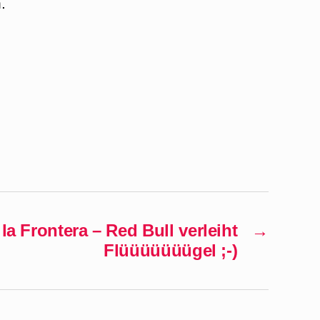
.
la Frontera – Red Bull verleiht
→
Flüüüüüüügel ;-)