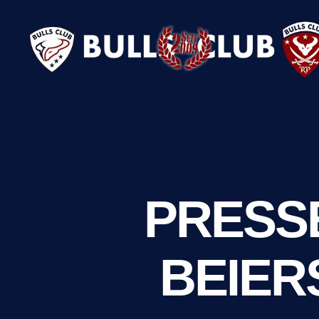
BULLS
CLUB
e.V.
PRESSE
BEIER