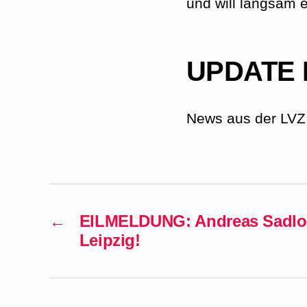
und will langsam 
UPDATE I
News aus der LV
←
EILMELDUNG: Andreas Sadlo 
Leipzig!