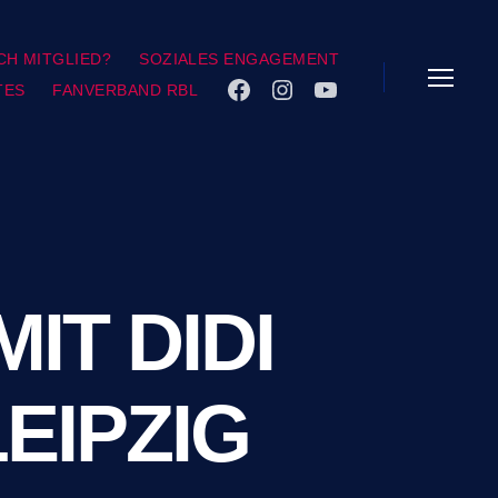
CH MITGLIED?
SOZIALES ENGAGEMENT
TES
FANVERBAND RBL
FACEBOOK
INSTAGRAM
YOUTUBE
Menü
IT DIDI
EIPZIG