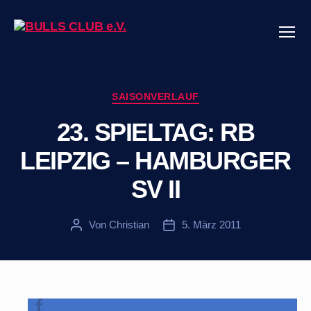
Menü
BULLS
CLUB
e.V.
Kategorien
SAISONVERLAUF
23. SPIELTAG: RB
LEIPZIG – HAMBURGER
SV II
Von
Christian
5. März 2011
Beitragsautor
Veröffentlichungsdatum