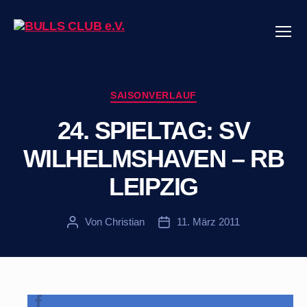
Menü
BULLS
CLUB
e.V.
Kategorien
SAISONVERLAUF
24. SPIELTAG: SV
WILHELMSHAVEN – RB
LEIPZIG
Von
Christian
11. März 2011
Beitragsautor
Veröffentlichungsdatum