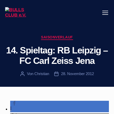
Menü
BULLS
CLUB
e.V.
Kategorien
SAISONVERLAUF
14. Spieltag: RB Leipzig –
FC Carl Zeiss Jena
Von
Christian
28. November 2012
Beitragsautor
Veröffentlichungsdatum