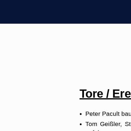
Tore / Er
Peter Pacult b
Tom Geißler, S