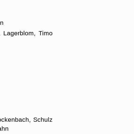
hn
a Lagerblom, Timo
Rockenbach, Schulz
ahn