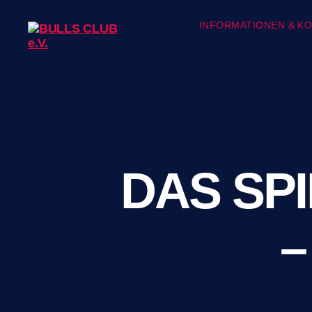
INFORMATIONEN & K
BULLS
CLUB
e.V.
DAS SPI
–