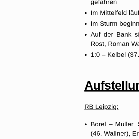
gefahren
Im Mittelfeld lä
Im Sturm beginn
Auf der Bank s
Rost, Roman Wal
1:0 – Kelbel (37.
Aufstellu
RB Leipzig:
Borel – Müller,
(46. Wallner), E