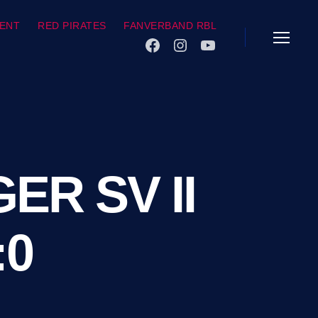
ENT
RED PIRATES
FANVERBAND RBL
FACEBOOK
INSTAGRAM
YOUTUBE
Menü
ER SV II
:0