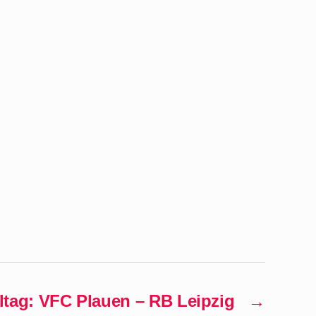
eltag: VFC Plauen – RB Leipzig
→