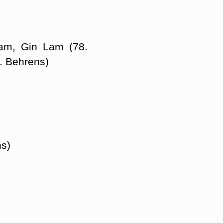
ram, Gin Lam (78.
. Behrens)
ns)