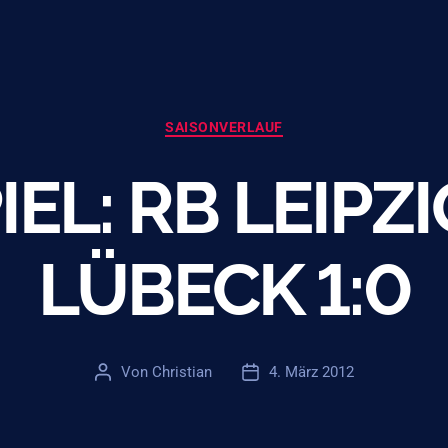
Kategorien
SAISONVERLAUF
IEL: RB LEIPZI
LÜBECK 1:0
Von
Christian
4. März 2012
Beitragsautor
Veröffentlichungsdatum