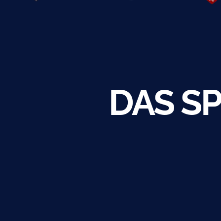
BULLS
CLUB
e.V.
DAS SP