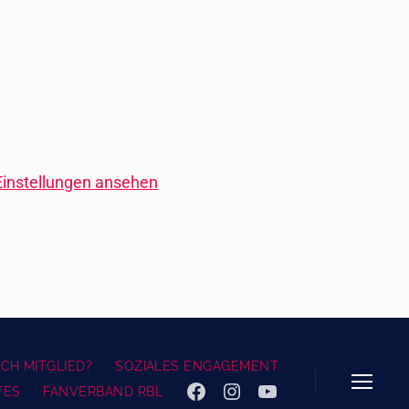
Einstellungen ansehen
CH MITGLIED?
SOZIALES ENGAGEMENT
TES
FANVERBAND RBL
FACEBOOK
INSTAGRAM
YOUTUBE
Menü