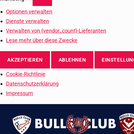
Optionen verwalten
Dienste verwalten
Verwalten von {vendor_count}-Lieferanten
Lese mehr über diese Zwecke
AKZEPTIEREN
ABLEHNEN
EINSTELLUN
Cookie-Richtlinie
Datenschutzerklärung
Impressum