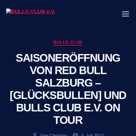
Menü
BULLS
CLUB
e.V.
Kategorien
BULLS CLUB
SAISONERÖFFNUNG
VON RED BULL
SALZBURG –
[GLÜCKSBULLEN] UND
BULLS CLUB E.V. ON
TOUR
Von
Christian
4. Juli 2012
Beitragsautor
Veröffentlichungsdatum