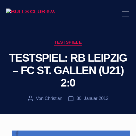
Menü
BULLS
CLUB
e.V.
Kategorien
TESTSPIELE
TESTSPIEL: RB LEIPZIG
– FC ST. GALLEN (U21)
2:0
Von
Christian
30. Januar 2012
Beitragsautor
Veröffentlichungsdatum