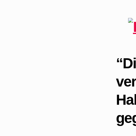
“Di
ver
Hal
ge