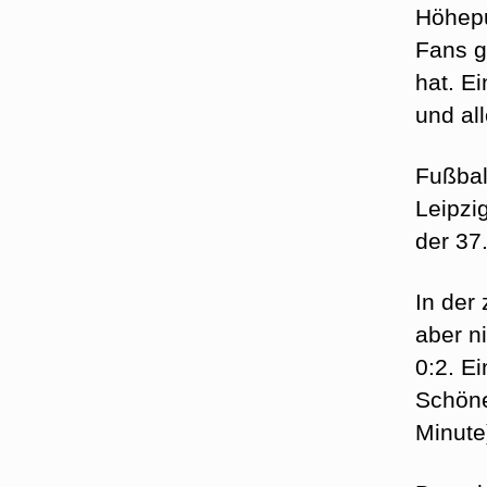
Höhepu
Fans g
hat. E
und all
Fußbal
Leipzi
der 37
In der
aber n
0:2. E
Schöne
Minute