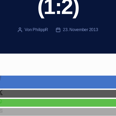
(1:2)
Von
PhilippR
23. November 2013
Beitragsautor
Veröffentlichungsdatum