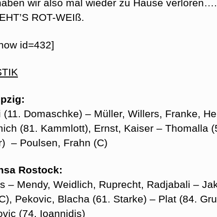
aben wir also mal wieder zu Hause verloren…
EHT’S ROT-WEIß.
show id=432]
STIK
pzig:
ti (11. Domaschke) – Müller, Willers, Franke, He
ich (81. Kammlott), Ernst, Kaiser – Thomalla (
r) – Poulsen, Frahn (C)
nsa Rostock:
es – Mendy, Weidlich, Ruprecht, Radjabali – Ja
C), Pekovic, Blacha (61. Starke) – Plat (84. Gru
vic (74. Ioannidis)