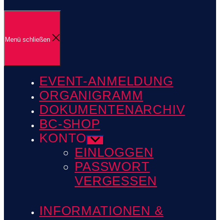
Menü schließen
EVENT-ANMELDUNG
ORGANIGRAMM
DOKUMENTENARCHIV
BC-SHOP
KONTO
Untermenü
anzeigen
EINLOGGEN
PASSWORT
VERGESSEN
INFORMATIONEN &