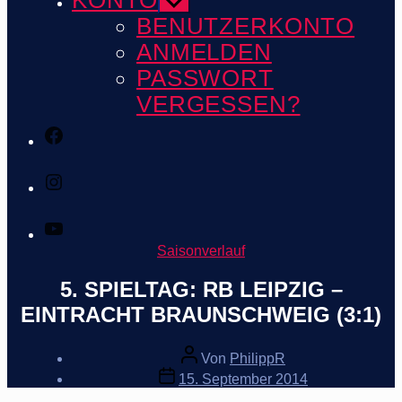
KONTO
Untermenü
anzeigen
BENUTZERKONTO
ANMELDEN
PASSWORT
VERGESSEN?
Facebook
Instagram
Youtube
Kategorien
Saisonverlauf
5. SPIELTAG: RB LEIPZIG –
EINTRACHT BRAUNSCHWEIG (3:1)
Beitragsautor
Von
PhilippR
Veröffentlichungsdatum
15. September 2014