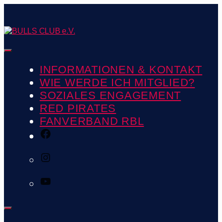
Zum
Inhalt
springen
BULLS
Menü
CLUB
e.V.
INFORMATIONEN & KONTAKT
WIE WERDE ICH MITGLIED?
SOZIALES ENGAGEMENT
RED PIRATES
FANVERBAND RBL
FACEBOOK
INSTAGRAM
YOUTUBE
Menü