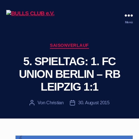
Menü
BULLS
CLUB
e.V.
Kategorien
SAISONVERLAUF
5. SPIELTAG: 1. FC
UNION BERLIN – RB
LEIPZIG 1:1
Von
Christian
30. August 2015
Beitragsautor
Veröffentlichungsdatum