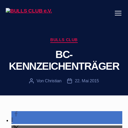
Menü
BULLS
CLUB
e.V.
Kategorien
BULLS CLUB
BC-
KENNZEICHENTRÄGER
Von
Christian
22. Mai 2015
Beitragsautor
Veröffentlichungsdatum