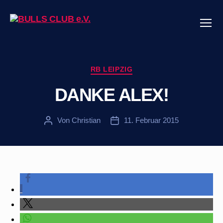
Menü
BULLS
CLUB
e.V.
Kategorien
RB LEIPZIG
DANKE ALEX!
Von
Christian
11. Februar 2015
Beitragsautor
Veröffentlichungsdatum