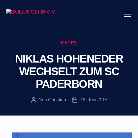
Menü
BULLS
CLUB
e.V.
Kategorien
KADER
NIKLAS HOHENEDER
WECHSELT ZUM SC
PADERBORN
Von
Christian
18. Juni 2015
Beitragsautor
Veröffentlichungsdatum