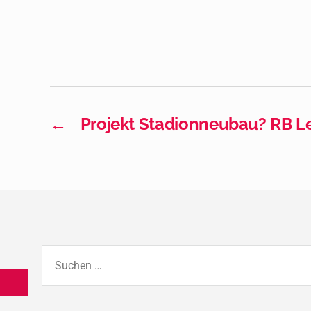
←
Projekt Stadionneubau? RB Lei
Suchen
nach: