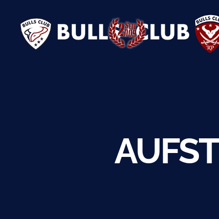
BULLS
CLUB
e.V.
AUFST