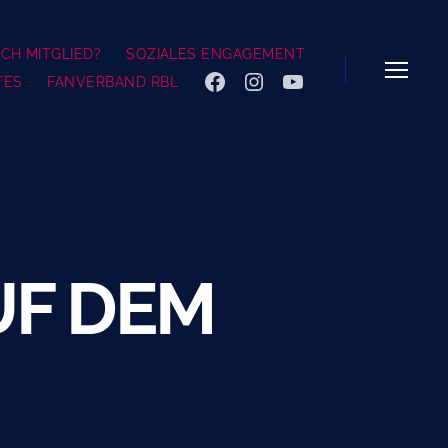
CH MITGLIED?
SOZIALES ENGAGEMENT
TES
FANVERBAND RBL
FACEBOOK
INSTAGRAM
YOUTUBE
Menü
UF DEM