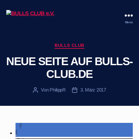
Menü
BULLS
CLUB
e.V.
Kategorien
BULLS CLUB
NEUE SEITE AUF BULLS-
CLUB.DE
Von
PhilippR
3. März 2017
Beitragsautor
Veröffentlichungsdatum