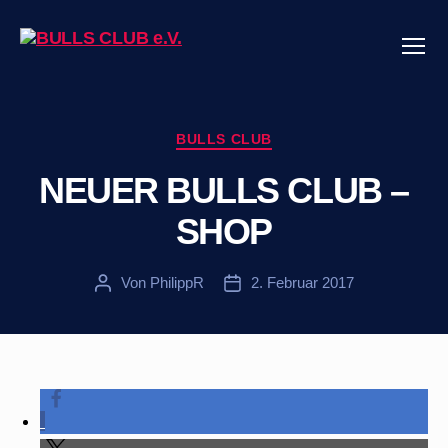
Menü
BULLS
CLUB
e.V.
Kategorien
BULLS CLUB
NEUER BULLS CLUB –
SHOP
Von
PhilippR
2. Februar 2017
Beitragsautor
Veröffentlichungsdatum