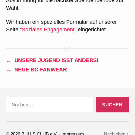
Abstimmung für die nächste Spendenperiode zur
Wahl.
Wir haben ein spezielles Formular auf unserer
Seite “
Soziales Engagement
” eingerichtet.
←
UNSERE JUGEND ISST ANDERS!
→
NEUE BC-FANWEAR
Suchen
nach:
© 2026
BULLS CLUB e.V.
-
Impressum
Nach oben
↑