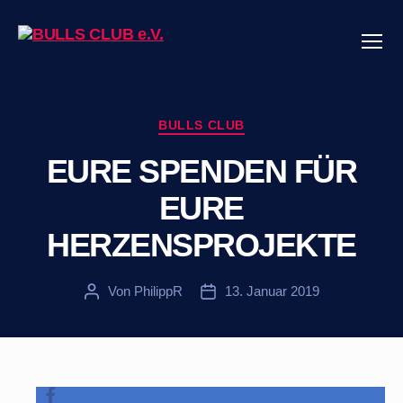
Menü
BULLS
CLUB
e.V.
Kategorien
BULLS CLUB
EURE SPENDEN FÜR
EURE
HERZENSPROJEKTE
Von
PhilippR
13. Januar 2019
Beitragsautor
Veröffentlichungsdatum