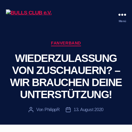
Menü
BULLS
CLUB
e.V.
Kategorien
FANVERBAND
WIEDERZULASSUNG
VON ZUSCHAUERN? –
WIR BRAUCHEN DEINE
UNTERSTÜTZUNG!
Von
PhilippR
13. August 2020
Beitragsautor
Veröffentlichungsdatum