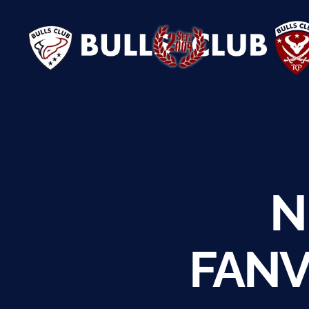
BULLS
CLUB
e.V.
N
FAN