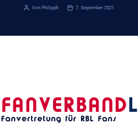
Von
PhilippR
7. September 2021
Beitragsautor
Veröffentlichungsdatum