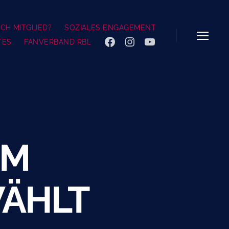
CH MITGLIED?
SOZIALES ENGAGEMENT
TES
FANVERBAND RBL
FACEBOOK
INSTAGRAM
YOUTUBE
Menü
IM
ÄHLT