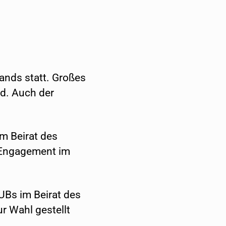
nds statt. Großes
rd. Auch der
im Beirat des
r Engagement im
UBs im Beirat des
r Wahl gestellt