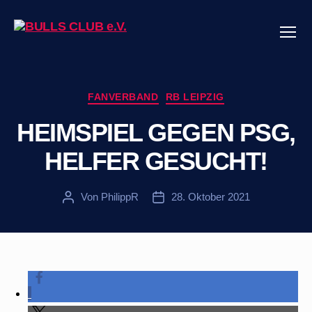
Menü
BULLS
CLUB
e.V.
Kategorien
FANVERBAND
RB LEIPZIG
HEIMSPIEL GEGEN PSG,
HELFER GESUCHT!
Von
PhilippR
28. Oktober 2021
Beitragsautor
Veröffentlichungsdatum