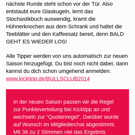
nächste Runde steht schon vor der Tür. Also
entstaubt eure Glaskugeln, lernt das
Stochastikbuch auswendig, kramt die
Hühnerknochen aus dem Schrank und haltet die
Teeblätter und den Kaffeesatz bereit, denn BALD
GEHT ES WIEDER LOS!
Alle Tipper werden von uns automatisch zur neuen
Saison hinzugefügt. Du bist noch nicht dabei, dann
kannst du dich schon umgehend anmelden:
www.kicktipp.de/BULLSCLUB2014
In der neuen Saison passen wir die Regel
zur Punkteverteilung bei Kicktipp an und
wechseln zur “Quotenregel”. Darüber wurde
auf Wunsch im Mitgliederchat abgestimmt.
Mit 38 zu 2 Stimmen viel das Ergebnis