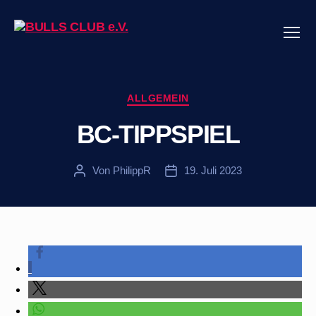
Menü
BULLS
CLUB
e.V.
Kategorien
ALLGEMEIN
BC-TIPPSPIEL
Von
PhilippR
19. Juli 2023
Beitragsautor
Veröffentlichungsdatum