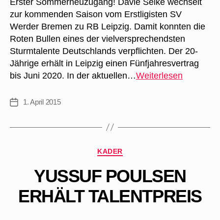
Erster Sommerneuzugang! Davie Selke wechselt
zur kommenden Saison vom Erstligisten SV
Werder Bremen zu RB Leipzig. Damit konnten die
Roten Bullen eines der vielversprechendsten
Sturmtalente Deutschlands verpflichten. Der 20-
Jährige erhält in Leipzig einen Fünfjahresvertrag
Davie
bis Juni 2020. In der aktuellen…
Weiterlesen
Selke
wechselt
1. April 2015
Veröffentlichungsdatum
zu
RB
Leipzig!
Kategorien
KADER
YUSSUF POULSEN
ERHÄLT TALENTPREIS