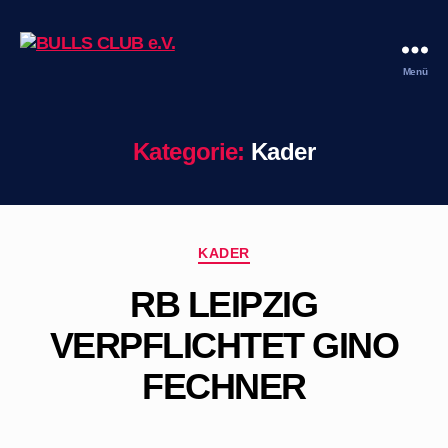
Menü
BULLS
CLUB
e.V.
Kategorie:
Kader
Kategorien
KADER
RB LEIPZIG
VERPFLICHTET GINO
FECHNER