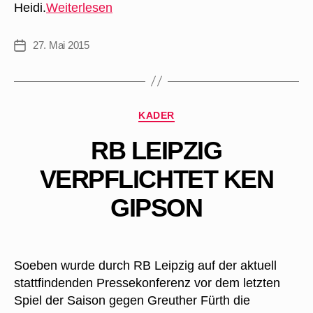
Sebastian
Heidi.
Weiterlesen
Heidinger
wechselt
27. Mai 2015
Veröffentlichungsdatum
zum
1.
FC
Heidenheim
Kategorien
KADER
1846
RB LEIPZIG
VERPFLICHTET KEN
GIPSON
Soeben wurde durch RB Leipzig auf der aktuell
stattfindenden Pressekonferenz vor dem letzten
Spiel der Saison gegen Greuther Fürth die