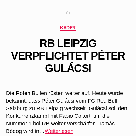
Bruno
und
Quaschner
kommen
Kategorien
KADER
RB LEIPZIG
VERPFLICHTET PÉTER
GULÁCSI
Die Roten Bullen rüsten weiter auf. Heute wurde
bekannt, dass Péter Gulácsi vom FC Red Bull
Salzburg zu RB Leipzig wechselt. Gulácsi soll den
Konkurrenzkampf mit Fabio Coltorti um die
Nummer 1 bei RB weiter verschärfen. Tamás
RB
Bódog wird in…
Weiterlesen