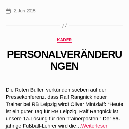
Leipzig
verpflichtet
2. Juni 2015
Veröffentlichungsdatum
Péter
Gulácsi
Kategorien
KADER
PERSONALVERÄNDERU
NGEN
Die Roten Bullen verkünden soeben auf der
Pressekonferenz, dass Ralf Rangnick neuer
Trainer bei RB Leipzig wird! Oliver Mintzlaff: “Heute
ist ein guter Tag für RB Leipzig. Ralf Rangnick ist
unsere 1a-Lösung für den Trainerposten.” Der 56-
Persona
jährige Fußball-Lehrer wird die…
Weiterlesen