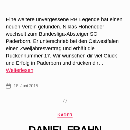
Eine weitere unvergessene RB-Legende hat einen
neuen Verein gefunden. Niklas Hoheneder
wechselt zum Bundesliga-Absteiger SC
Paderborn. Er unterschrieb bei den Ostwestfalen
einen Zweijahresvertrag und erhält die
Rückennummer 17. Wir wünschen dir viel Glück
und Erfolg in Paderborn und drücken dir…
Niklas
Weiterlesen
Hoheneder
wechselt
18. Juni 2015
Veröffentlichungsdatum
zum
SC
Paderborn
Kategorien
KADER
DANIEL FRAHN