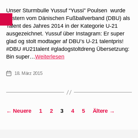
Unser Sturmbulle Yussuf “Yussi” Poulsen wurde
gestern vom Dänischen Fußballverband (DBU) als
Talent des Jahres 2014 in der Kategorie U-21
ausgezeichnet. Yussuf über Instagram: Er super
glad og stolt modtager af DBU’s U-21 talentpris!
‪#‎DBU‬ ‪#‎U21talent‬ ‪#‎gladogstoltdreng‬ Übersetzung:
Yussuf
Bin super…
Weiterlesen
Poulsen
erhält
18. März 2015
Veröffentlichungsdatum
Talentpreis
Seitennummerierung
←
Neuere
1
2
3
4
5
Ältere
→
der
Beiträge