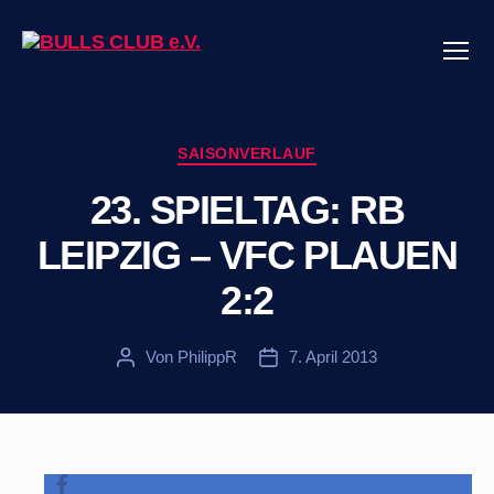
Menü
BULLS
CLUB
e.V.
Kategorien
SAISONVERLAUF
23. SPIELTAG: RB
LEIPZIG – VFC PLAUEN
2:2
Von
PhilippR
7. April 2013
Beitragsautor
Veröffentlichungsdatum