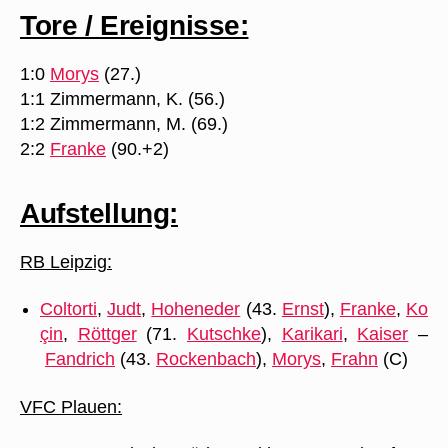
Tore / Ereignisse:
1:0
Morys
(27.)
1:1 Zimmermann, K. (56.)
1:2 Zimmermann, M. (69.)
2:2
Franke
(90.+2)
Aufstellung:
RB Leipzig:
Coltorti
,
Judt
,
Hoheneder
(43.
Ernst
),
Franke
,
Ko
çin
,
Röttger
(71.
Kutschke
),
Karikari
,
Kaiser
–
Fandrich
(43.
Rockenbach
),
Morys
,
Frahn
(C)
VFC Plauen: